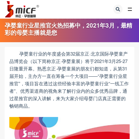
全部
孕婴童行业星推官火热招募中，2021年3月，最精
彩的母婴主播就是您
孕婴童行业的年度盛会第32届京正·北京国际孕婴童产
品博览会（以下简称京正·孕婴童展）将于2021年3月25-27
日隆重开幕。熟悉京正·孕婴童展的朋友们都知道，从第31
届开始，主办方一直在筹备一个大项目——“孕婴童行业星
推官”，项目旨在透过这些经验丰富的孕婴童行业“一线工作
者”、优秀渠道商的视角来了解行业内的众多优秀品牌，通
过星推官的深入讲解，来为大家介绍母婴门店真正需要的
畅销商品。