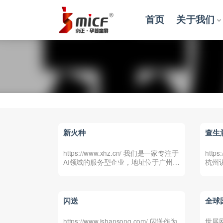
首页
关于我们
全部
新火种
查生
https://www.xhz.cn/ 我们是一家专注于
http
AI领域的服务型企业，地址位于广州
杭州
C...
闪送
全球
https://www.ishansong.com/ 闪送作为
世展网(