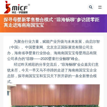
全部
探寻母婴新零售整合模式 “琼海畅聊”参访团零距
离走进海南南国宝宝
为聚合行业力量，赋能产业升级与未来发展，由启尔智
（中国）、中国婴童网、北京京正国际展览有限公司主
办，海南省孕婴童行业协会、海南南国宝宝母婴用品有限
公司承办的“琼聊——2020婴童行业畅聊”峰会。
经
过
昨
天
精
彩的分享交流
后，“琼海畅聊”会众嘉宾们意
犹未尽，今天一早又马不停蹄的走进了海南南国宝宝
企业
总部，探寻南国宝宝和宝贝天下所开辟的一条全新整合模
式。