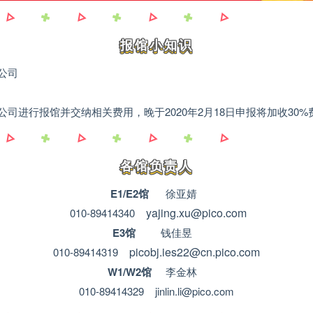
报馆小知识
公司
进行报馆并交纳相关费用，晚于2020年2月18日申报将加收30%费
各馆负责人
E1/E2馆
徐亚婧
yajing.xu@pico.com
010-89414340
E3馆
钱佳昱
picobj.ies22@cn.pico.com
010-89414319
W1/W2馆
李金林
010-89414329 jinlin.li@pico.com