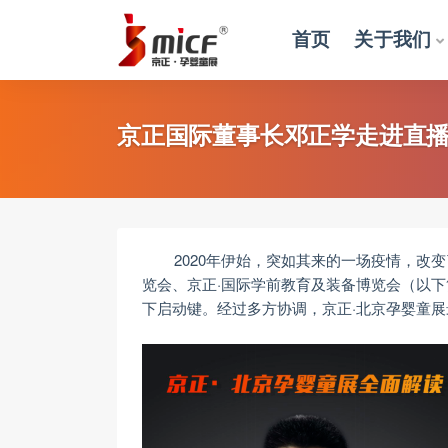
首页
关于我们
全部
2020年伊始，突如其来的一场疫情，改
览会、京正·国际学前教育及装备博览会（以下
下启动键。经过多方协调，京正·北京孕婴童展