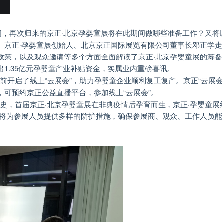
间，再次归来的京正·北京孕婴童展将在此期间做哪些准备工作？又
、京正·孕婴童展创始人、北京京正国际展览有限公司董事长邓正学
政策，以及观众邀请等多个方面全面解读了京正·北京孕婴童展的筹
1.35亿元孕婴童产业补贴资金，实属业内重磅喜讯。
前开启了线上“云展会”，助力孕婴童企业顺利复工复产。京正“云展
可预约京正公益直播平台，参加线上“云展会”。
历史，首届京正·北京孕婴童展在非典疫情后孕育而生，京正·孕婴童
会将为参展人员提供多样的防护措施，确保参展商、观众、工作人员