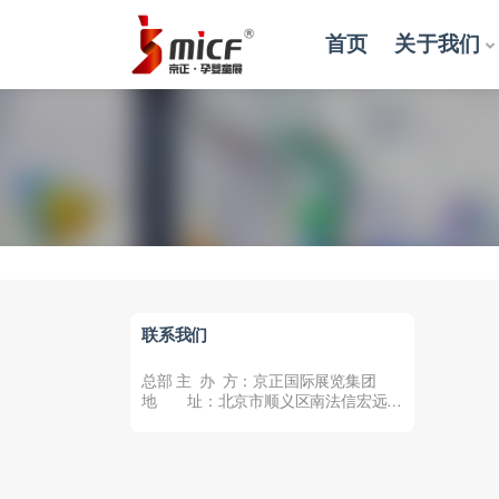
首页
关于我们
【联
联系我们
总部 主 办 方：京正国际展览集团
地 址：北京市顺义区南法信宏远临
空总部港12楼10...