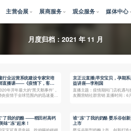
主营会展
展商服务
观众服务
媒体中心
月度归档：
2021 年 11 月
童行业运营系统建设专家宋培
京正云直播|早安宝贝，孕期系
师直播课——《疫情下，客户
益讲座—李刚国
与盈利解决方案》今晚开启
020年开年最大的“黑天鹅事件”，
直播主题：疫情期间门店机遇与
肺炎疫情于全球范围内的迅速蔓延
友圈营销社群营销 直播时间：6月
全球公共健康...
20:00 主讲人...
冻”了我的奶酪 ——稻田村高钙
谁“冻”了我的奶酪 婴乐谷创
 美味“冻”起来！
上市
的宝宝可真是幸福，吃的喝的样样
婴乐谷新型奶酪上市，创新打造