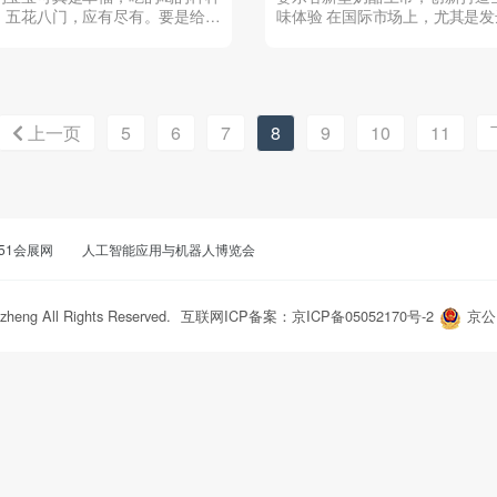
，五花八门，应有尽有。要是给宝
味体验 在国际市场上，尤其是发
的零食排个榜单，相...
家，对于奶酪消费量巨大。...
上一页
5
6
7
8
9
10
11
51会展网
人工智能应用与机器人博览会
zheng All Rights Reserved.
互联网ICP备案：京ICP备05052170号-2
京公网