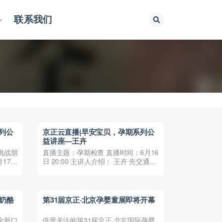
联系我们
列公
京正云直播|早安宝贝，孕期系列公
益讲座—王卉
挑战朋
直播主题：孕期检查 直播时间：6月16
17日
日 20:00 主讲人介绍： 王卉 先交通大
学医学临床...
新奶酪
第31届京正·北京孕婴童展即将开幕
全新口
倍受关注的第31届京正·北京国际孕婴