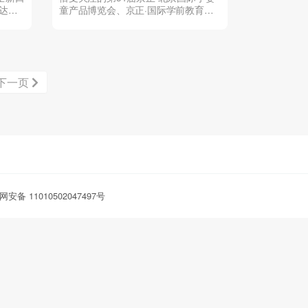
达国
童产品博览会、京正·国际学前教育及
装备博览会（以下简称“...
下一页
安备 11010502047497号